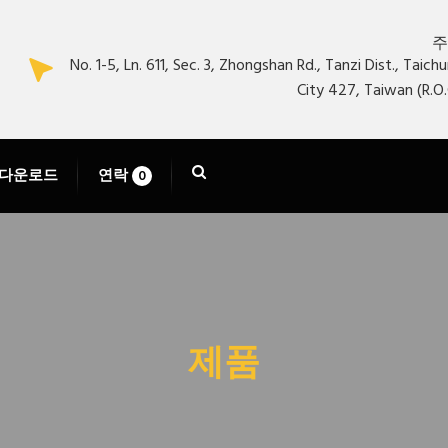
주
No. 1-5, Ln. 611, Sec. 3, Zhongshan Rd., Tanzi Dist., Taich
City 427, Taiwan (R.O.
다운로드
연락
0
제품