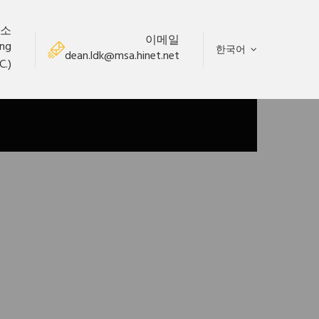
소
이메일
ung
한국어
dean.ldk@msa.hinet.net
C.)