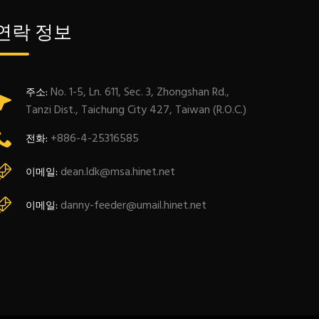
연락 정보
No. 1-5, Ln. 611, Sec. 3, Zhongshan Rd.,
주소:
Tanzi Dist., Taichung City 427, Taiwan (R.O.C.)
+886-4-25316585
전화:
dean.ldk@msa.hinet.net
이메일:
danny-feeder@umail.hinet.net
이메일: