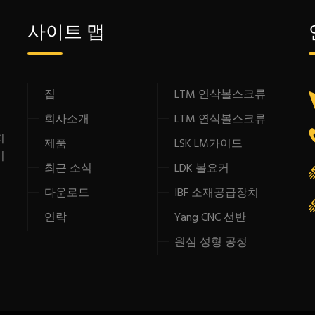
사이트 맵
집
LTM 연삭볼스크류
형
회사소개
LTM 연삭볼스크류
지
제품
LSK LM가이드
이
최근 소식
LDK 볼요커
다운로드
IBF 소재공급장치
연락
Yang CNC 선반
원심 성형 공정