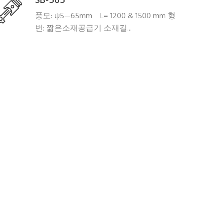
SB-565
풍모: ψ5—65mm L= 1200 & 1500 mm 형
번: 짧은소재공급기 소재길...