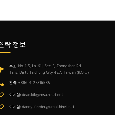
연락 정보
No. 1-5, Ln. 611, Sec. 3, Zhongshan Rd.,
주소:
Tanzi Dist., Taichung City 427, Taiwan (R.O.C.)
+886-4-25316585
전화:
dean.ldk@msa.hinet.net
이메일:
danny-feeder@umail.hinet.net
이메일: