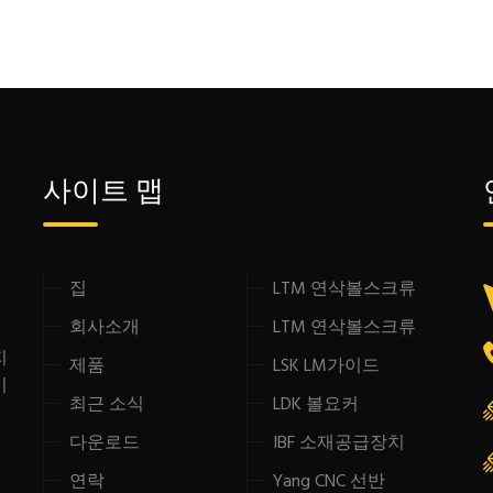
사이트 맵
집
LTM 연삭볼스크류
형
회사소개
LTM 연삭볼스크류
지
제품
LSK LM가이드
이
최근 소식
LDK 볼요커
다운로드
IBF 소재공급장치
연락
Yang CNC 선반