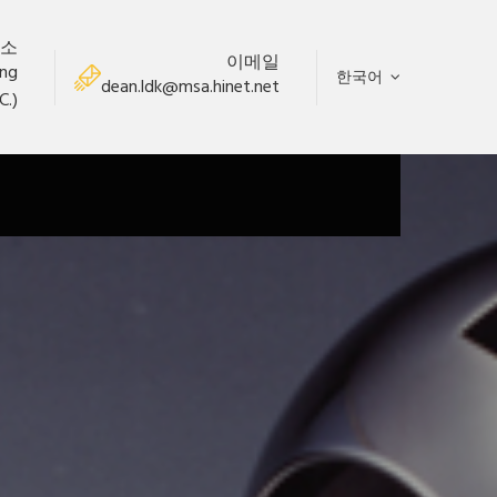
소
이메일
ung
한국어
dean.ldk@msa.hinet.net
C.)