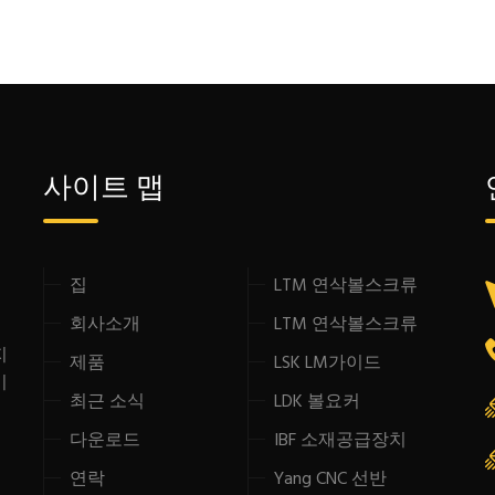
사이트 맵
집
LTM 연삭볼스크류
형
회사소개
LTM 연삭볼스크류
지
제품
LSK LM가이드
이
최근 소식
LDK 볼요커
다운로드
IBF 소재공급장치
연락
Yang CNC 선반