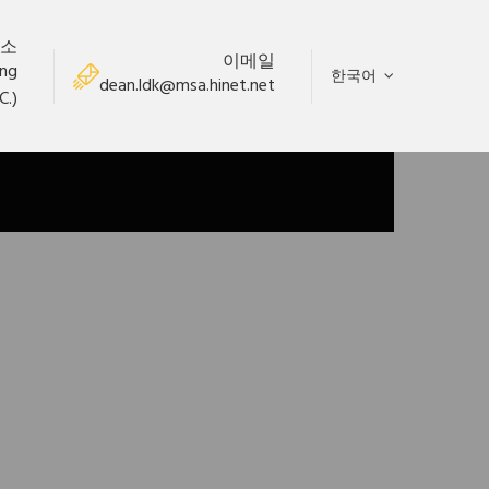
소
이메일
ung
한국어
dean.ldk@msa.hinet.net
C.)