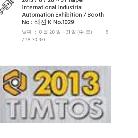
2013 / 8 / 28 ~ 31 Taipei
International Industrial
Automation Exhibition / Booth
No : 섹션 K No.1029
날짜 ： 8 월 28 일 – 31 일 (수-토) 8
/ 28-30 9:0...