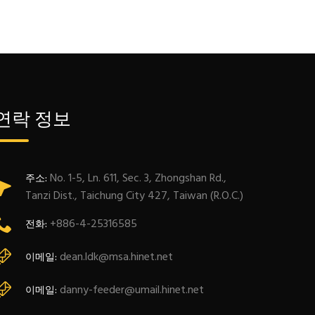
연락 정보
No. 1-5, Ln. 611, Sec. 3, Zhongshan Rd.,
주소:
Tanzi Dist., Taichung City 427, Taiwan (R.O.C.)
+886-4-25316585
전화:
dean.ldk@msa.hinet.net
이메일:
danny-feeder@umail.hinet.net
이메일: